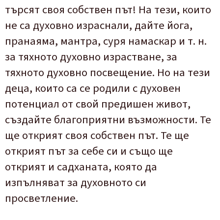
търсят
своя
собствен
път
!
На
тези
,
които
не
са
духовно
израснали
,
дайте
йога
,
пранаяма
,
мантра
,
суря
намаскар
и т. н.
за
тяхното
духовно
израстване
,
за
тяхното
духовно
посвещение
.
Но
на
тези
деца
,
които
са
се
родили
с
духовен
потенциал
от
свой
предишен
живот
,
създайте
благоприятни
възможности
.
Те
ще
открият
своя
собствен
път
.
Те
ще
открият
път
за
себе
си
и
също
ще
открият
и
садханата
,
която
да
изпълняват
за
духовното
си
просветление
.