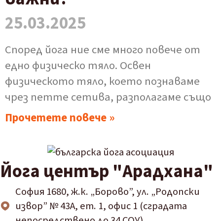
25.03.2025
Според йога ние сме много повече от
едно физическо тяло. Освен
физическото тяло, което познаваме
чрез петте сетива, разполагаме също
Прочетете повече »
Йога център "Арадхана"
София 1680, ж.к. „Борово”, ул. „Родопски
извор” № 43А, ет. 1, офис 1 (сградата
непосредствено до 34 СОУ)