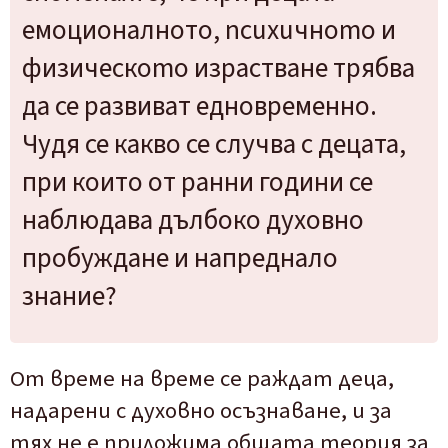
емоционалното
,
психич
но
то
и
физическо
то
израстване
трябва
да
се
развиват
едновременно
.
Чудя
се
какво
се
случва
с
децата
,
при
които
от
ранни
години
се
наблюдава
дълбоко
духовно
пробуждане
и
напреднало
знание
?
От време на време се раждат деца,
надарени с духовно осъзнаване, и за
тях не е приложима общата теория за