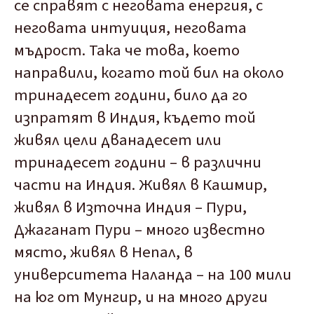
се справят с неговата енергия, с
неговата интуиция, неговата
мъдрост. Така че това, което
направили, когато той бил на около
тринадесет години, било да го
изпратят в Индия, където той
живял цели дванадесет или
тринадесет години – в различни
части на Индия. Живял в Кашмир,
живял в Източна Индия – Пури,
Джаганат Пури – много известно
място, живял в Непал, в
университета Наланда – на 100 мили
на юг от Мунгир, и на много други