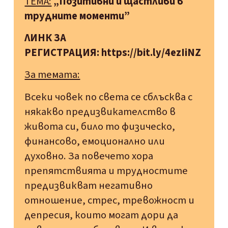
ТЕМА:
„Позитивни и щастливи в
трудните моменти”
ЛИНК ЗА
РЕГИСТРАЦИЯ:
https://bit.ly/4ezIiNZ
За темата:
Всеки човек по света се сблъсква с
някакво предизвикателство в
живота си, било то физическо,
финансово, емоционално или
духовно. За повечето хора
препятствията и трудностите
предизвикват негативно
отношение, стрес, тревожност и
депресия, които могат дори да