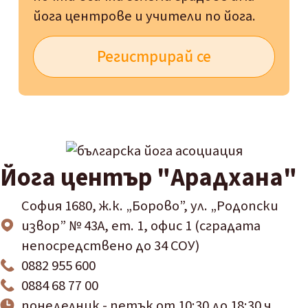
йога центрове и учители по йога.
Регистрирай се
Йога център "Арадхана"
София 1680, ж.к. „Борово”, ул. „Родопски
извор” № 43А, ет. 1, офис 1 (сградата
непосредствено до 34 СОУ)
0882 955 600
0884 68 77 00​
понеделник - петък от 10:30 до 18:30 ч.