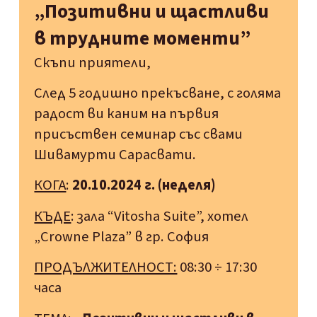
„Позитивни и щастливи
в трудните моменти”
Скъпи приятели,
След 5 годишно прекъсване, с голяма
радост ви каним на първия
присъствен семинар със свами
Шивамурти Сарасвати.
КОГА
:
20.10.2024 г. (неделя)
КЪДЕ
: зала “Vitosha Suite”, хотел
„Crowne Plaza” в гр. София
ПРОДЪЛЖИТЕЛНОСТ:
08:30 ÷ 17:30
часа