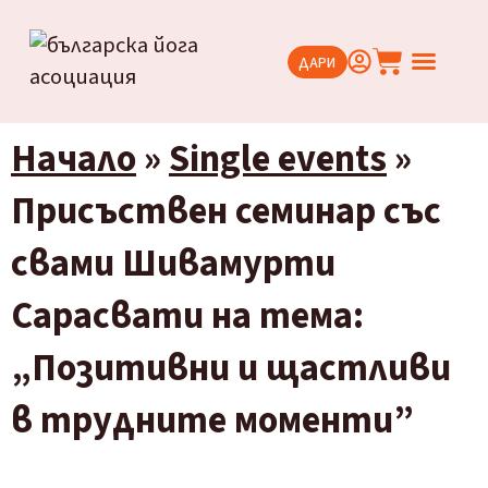
ДАРИ
Йога кур
Йога съ
Начало
»
Single events
»
Присъствен семинар със
свами Шивамурти
Сарасвати на тема:
„Позитивни и щастливи
в трудните моменти”