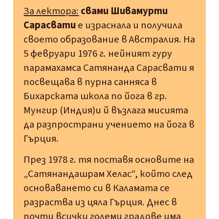
За лектора:
свами Шивамурти
Сарасвати
е израснала и получила
своето образование в Австралия. На
5 февруари 1976 г. нейният гуру
парамахамса Сатянанда Сарасвати я
посвещава в пурна санняса в
Бихарската школа по йога в гр.
Мунгир (Индия)и й възлага мисията
да разпространи учението на йога в
Гърция.
През 1978 г. тя поставя основите на
„Сатянандашрам Хелас“, който след
основаването си в Каламата се
разраства из цяла Гърция. Днес в
почти всички големи градове има