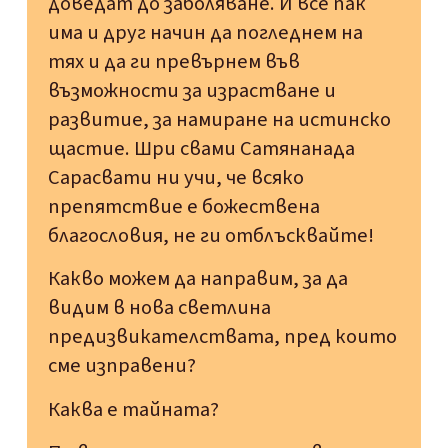
доведат до заболяване. И все пак
има и друг начин да погледнем на
тях и да ги превърнем във
възможности за израстване и
развитие, за намиране на истинско
щастие. Шри свами Сатянанада
Сарасвати ни учи, че всяко
препятствие е божествена
благословия, не ги отблъсквайте!
Какво можем да направим, за да
видим в нова светлина
предизвикателствата, пред които
сме изправени?
Каква е тайната?