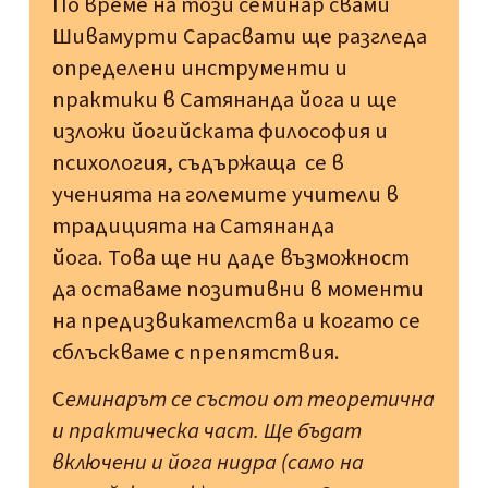
По време на този семинар свами
Шивамурти Сарасвати ще разгледа
определени инструменти и
практики в Сатянанда йога и ще
изложи йогийската философия и
психология, съдържаща се в
ученията на големите учители в
традицията на Сатянанда
йога. Това ще ни даде възможност
да оставаме позитивни в моменти
на предизвикателства и когато се
сблъскваме с препятствия.
С
еминарът се състои от теоретична
и практическа част. Ще бъдат
включени и йога нидра (само на