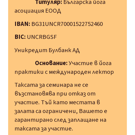
Титуляр:
Българска йога
асоциация ЕООД
IBAN:
BG31UNCR70001522752460
BIC:
UNCRBGSF
Уникредит Булбанк АД
Основание:
Участие в йога
практики с международен лектор
Таксата за семинара не се
възстановява при отказ от
участие. Тъй като местата в
залата са ограничени, Вашето е
гарантирано след заплащане на
таксата за участие.