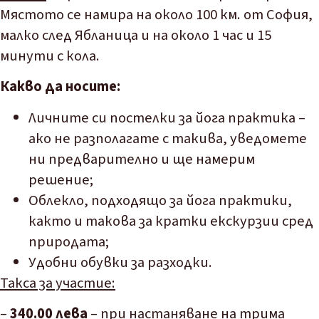
Мястото се намира на около 100 км. от София,
малко след Ябланица и на около 1 час и 15
минути с кола.
Какво да носите:
Личните си постелки за йога практика –
ако не разполагате с такива, уведомете
ни предварително и ще намерим
решение;
Облекло, подходящо за йога практики,
както и такова за кратки екскурзии сред
природата;
Удобни обувки за разходки.
Такса за участие:
–
340.00 лева
– при настаняване на трима