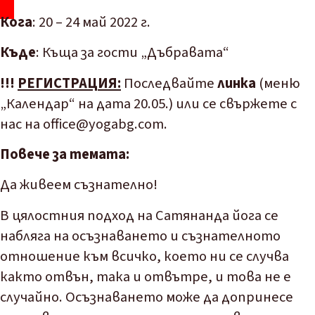
Кога
: 20 – 24 май 2022 г.
Къде
: Къща за гости „Дъбравата“
!!!
РЕГИСТРАЦИЯ:
Последвайте
линка
(меню
„Календар“ на дата 20.05.) или се свържете с
нас на
office@yogabg.com
.
Повече за темата:
Да живеем съзнателно!
В цялостния подход на Сатянанда йога се
набляга на осъзнаването и съзнателното
отношение към всичко, което ни се случва
както отвън, така и отвътре, и това не е
случайно. Осъзнаването може да допринесе