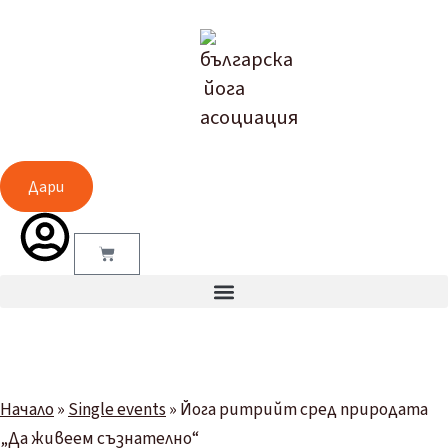
Дари
Начало
»
Single events
»
Йога ритрийт сред природата
„Да живеем съзнателно“