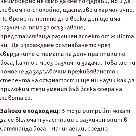
неимоверно не само да сме по-здрави, но и да
живеем по-спокойно, щастливо и хармонично.
По време на петте дни всеки ден ще има
различна тема за осъзнаване,
представляваща различен аспект от живота
ни. Ще изграждаме осъзнаването чрез
свързаните с темата на деня практики по
йога, както и чрез различни задачи. Това ще ни
помогне да задълбочим преживяването и
степента на осъзнатост и ще ни научи как да
приложим тези умения във всяка сфера на
живота си.
За кого е подходящ:
В този ритрийт могат
да се включат участници с различен опит в
Сатянанда йога – Начинаещи, средно