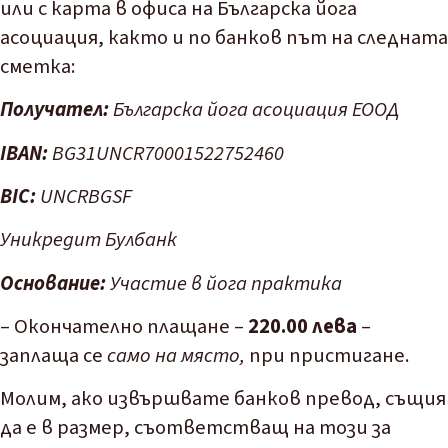
или с карта в
офиса
на Българска йога
асоциация, както и по банков път на следната
сметка:
Получател:
Българска йога асоциация ЕООД
IBAN:
BG31UNCR70001522752460
BIC:
UNCRBGSF
Уникредит Булбанк
Основание:
Участие в йога практика
– Окончателно плащане –
220.00 лева
–
заплаща се
само на място,
при пристигане.
Молим, ако извършвате банков превод, същия
да е в размер, съответстващ на този за