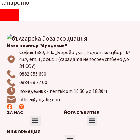
капарото.
Йога център "Арадхана"
София 1680, ж.к. „Борово”, ул. „Родопски извор” №
43А, ет. 1, офис 1 (сградата непосредствено до
34 СОУ)
0882 955 600
0884 68 77 00​
понеделник - петък от 10:30 до 18:30 ч.
office@yogabg.com
ЗА НАС
ЙОГА СЪБИТИЯ
ИНФОРМАЦИЯ
Българска йога асоциация
Йога център „Арадхана“
Записване за курсове
Годишна програма на БЙА за 2025 г.
Предстоящи събития
Записване за Събития
Съботна практика
Посещения на йога ашрами